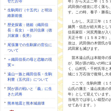
せたお寺
年）から天正二年（１５
武田側の侵攻に尽く落ち
生駒周行（十五代）と明治
す。この時、養子・勝長
維新前後
しかし、天正三年（１５
歴史探索：徳姫（織田信
嫡男・信忠が総大将とし
長：長女）・徳川信康（徳
信長家臣・河尻秀隆が入
川家康：長男）
天正十年（１５８２年）
攻は、武田側の木曽氏が
尾張藩での生駒家の官位に
武田家も滅びます。
ついて
苗木遠山氏は本能寺の変
＝織田信長の母と恋敵の現
が、関が原の戦いの時に
実＝
く、山村氏・千村氏等と
遠山一族と織田信長・生駒
城に１万石強で復帰し大
利豊（五代目）について
ここで、生駒利豊（１５
関が原の戦いと「義」に生
山氏の藩主・遠山友政の
きた武将
年）として迎えています
当地方では珍しい箱型の
熊本地震と熊本城崩壊
せてあります。）