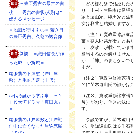
＝豊臣秀吉の最古の書
どの様な縁で結婚したの
り、山村・生駒家は尾張
状＝ 秀吉の書状が現代に
家と遠山家、織田家と生
伝えるメッセージ
女は利豊と結婚しますが
＝地図が示すもの＝ 若き日
（注１）寛政重修諸家譜
の豊臣秀吉、久菴の観音像
苗木勘太郎某が妻」とあ
→ 友政 が載っていま
新説 ＝織田信長が作
相当するのか解りません
が、「妹」のまちがいで
った城 小折城＝
すが。
尾張藩の下屋敷（戸山屋
（注２）寛政重修諸家譜
敷）と生駒周房（十代）
的に苗木遠山氏の誰かは
時代考証から学ぶ事 ＝Ｎ
（注３）寛政重修諸家譜
ＨＫ大河ドラマ「真田丸」
母）がおり、信秀の妹に
＝
す。
尾張藩の江戸屋敷と江戸勤
余談ですが、苗木遠山氏
仕中に亡くなった生駒宗勝
が、明知遠山氏は６千石
（７代）
で有名な江戸北町奉行・