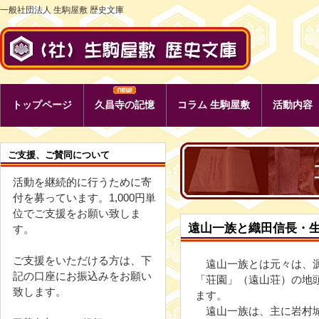
一般社団法人 生駒屋敷 歴史文庫
トップページ
久昌寺の記憶
コラム 生駒屋敷
活動内容
ご支援、ご賛同について
活動を継続的に行うために寄
付を募っています。1,000円単
位でご支援をお願い致しま
遠山一族と織田信長・
す。
ご支援をいただける方は、下
遠山一族とは元々は、源
記の口座にお振込みをお願い
「荘園」（遠山荘）の地
致します。
ます。
遠山一族は、主に岩村城