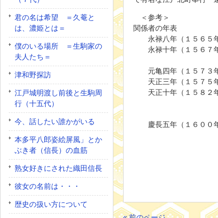
君の名は希望 ＝久菴と
＜参考＞
は、濃姫とは＝
関係者の年表
永禄八年（１５６５年
僕のいる場所 ＝生駒家の
永禄十年（１５６７年
夫人たち＝
人（１５
元亀四年（１５７３年
津和野探訪
天正三年（１５７５年
天正十年（１５８２年
江戸城明渡し前後と生駒周
本能寺の変（
行（十五代）
勝長(五
今、話したい誰かがいる
慶長五年（１６００年
とな
本多平八郎姿絵屏風」とか
ぶき者（信長）の血筋
熟女好きにされた織田信長
彼女の名前は・・・
歴史の扱い方について
« 前のページ