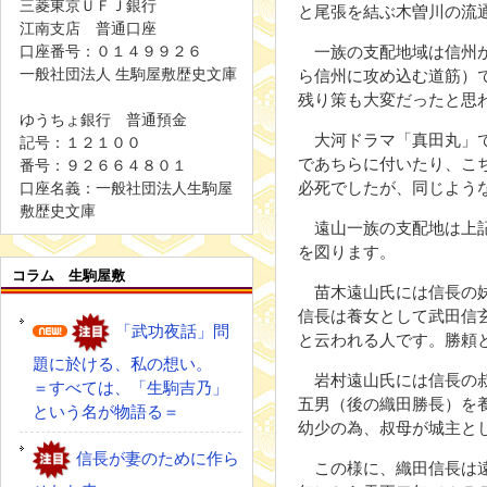
三菱東京ＵＦＪ銀行
と尾張を結ぶ木曽川の流
江南支店 普通口座
口座番号：０１４９９２６
一族の支配地域は信州か
一般社団法人 生駒屋敷歴史文庫
ら信州に攻め込む道筋）
残り策も大変だったと思
ゆうちょ銀行 普通預金
大河ドラマ「真田丸」で
記号：１２１００
であちらに付いたり、こ
番号：９２６６４８０１
必死でしたが、同じよう
口座名義：一般社団法人生駒屋
敷歴史文庫
遠山一族の支配地は上記
を図ります。
コラム 生駒屋敷
苗木遠山氏には信長の妹
信長は養女として武田信
「武功夜話」問
と云われる人です。勝頼
題に於ける、私の想い。
岩村遠山氏には信長の叔
＝すべては、「生駒吉乃」
五男（後の織田勝長）を
という名が物語る＝
幼少の為、叔母が城主と
信長が妻のために作ら
この様に、織田信長は遠